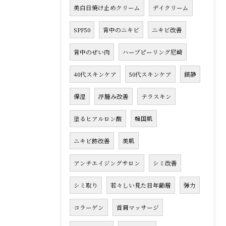
美白日焼け止めクリーム
デイクリーム
SPF50
背中のニキビ
ニキビ改善
背中のぜい肉
ハーブピーリング尼崎
40代スキンケア
50代スキンケア
鎮静
保湿
浮腫み改善
テラスキン
塗るヒアルロン酸
韓国肌
ニキビ跡改善
美肌
アンチエイジングサロン
シミ改善
シミ取り
若々しい見た目年齢層
弾力
コラーゲン
首肩マッサージ