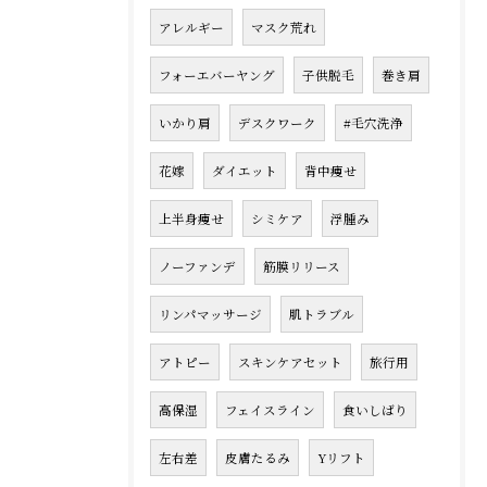
アレルギー
マスク荒れ
フォーエバーヤング
子供脱毛
巻き肩
いかり肩
デスクワーク
#毛穴洗浄
花嫁
ダイエット
背中痩せ
上半身痩せ
シミケア
浮腫み
ノーファンデ
筋膜リリース
リンパマッサージ
肌トラブル
アトピー
スキンケアセット
旅行用
高保湿
フェイスライン
食いしばり
左右差
皮膚たるみ
Yリフト