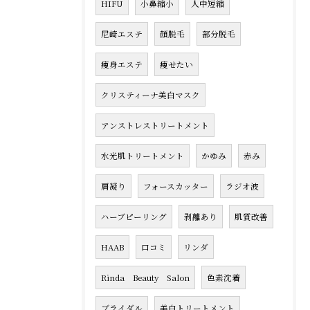
HIFU
小鼻縮小
人中短縮
尼崎エステ
顔脱毛
部分脱毛
痩身エステ
痩せたい
クリスティーナ美白マスク
アンストレストリートメント
水光肌トリートメント
かゆみ
赤み
肩凝り
フォースカッター
ラジオ波
ハーブピーリング
剥離あり
肌質改善
HAAB
口コミ
リンダ
Rinda Beauty Salon
色素沈着
ブライダル
美白トリートメント