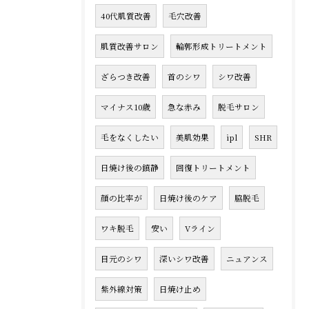
40代肌質改善
毛穴改善
肌質改善サロン
輪郭形成トリートメント
ざらつき改善
首のシワ
シワ改善
マイナス10歳
急な赤み
脱毛サロン
毛をなくしたい
美肌効果
ipl
SHR
日焼け後の鎮静
回復トリートメント
顔の比率が
日焼け後のケア
脇脱毛
ワキ脱毛
安い
Vライン
目元のシワ
深いシワ改善
ニュアンス
紫外線対策
日焼け止め