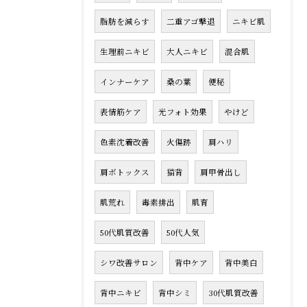
脂肪を減らす
二重アゴ撃退
ニキビ肌
生理前ニキビ
大人ニキビ
混合肌
インナーケア
桑の葉
便秘
表情筋ケア
光フォト効果
やけど
色素沈着改善
火傷跡
肩ハリ
肩ボトックス
猫背
肩甲骨出し
肌荒れ
毒素排出
肌育
50代肌質改善
50代人気
シワ改善サロン
背中ケア
背中美白
背中ニキビ
背中シミ
30代肌質改善