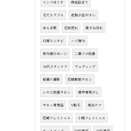
リンパほぐす
角栓詰まり
毛穴トラブル
皮脂が出やすい
ゆらぎ肌
花粉荒れ
黒ずみ汚れ
口周りニキビ
ハリ弾力
紫外線だめージ
二重アゴ改善
30代スキンケア
ウェディング
前撮り撮影
尼崎駅前サロン
ニキビ改善サロン
肩甲骨剥がし
サロン専売品
V脱毛
美白ケア
尼崎フェイシャル
小顔フェイシャル
ホットペッパー
50代美容
40代美容