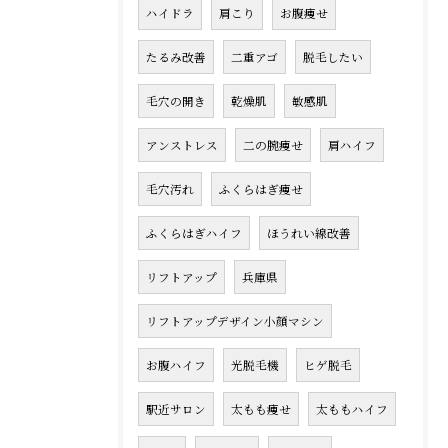
ハイドラ
肩こり
お腹痩せ
たるみ改善
二重アゴ
脱毛したい
毛穴の開き
乾燥肌
敏感肌
アンストレス
二の腕痩せ
肩ハイフ
毛穴汚れ
ふくらはぎ痩せ
ふくらはぎハイフ
ほうれい線改善
リフトアップ
兵庫県
リフトアップデザイン小顔マシン
お腹ハイフ
光脱毛機
ヒゲ脱毛
駅近サロン
太もも痩せ
太ももハイフ