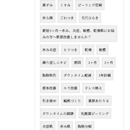
黒ずみ
くすみ
ピーリング尼崎
赤ら顔
ごわつき
毛穴ひらき
最短3ヶ月〜赤み、炎症、敏感、乾燥肌にお悩
みの方へ肌質改善しませんか？
赤み炎症
ヒリつき
乾燥
敏感
繰り返しニキビ
原因
1ヶ月
3ヶ月
脂肪吸引
ダウンタイム軽減
1年計画
根本改善
エラ改善
ドレス映え
引き締め
輪郭づくり
葉原あたりる
ダウンタイムの鎮静
乳酸菌ピーリング
炎症肌
赤み肌
脂肪分解