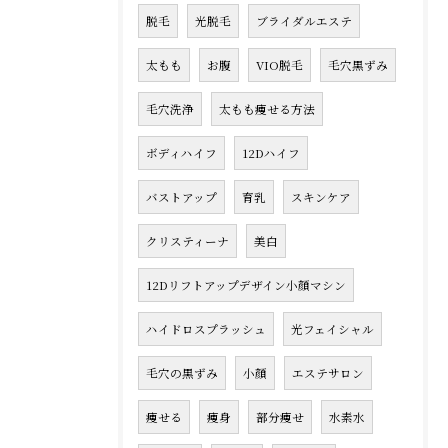
脱毛
光脱毛
ブライダルエステ
太もも
お腹
VIO脱毛
毛穴黒ずみ
毛穴洗浄
太もも痩せる方法
ボディハイフ
12Dハイフ
バストアップ
育乳
スキンケア
クリスティーナ
美白
12Dリフトアップデザイン小顔マシン
ハイドロスプラッシュ
光フェイシャル
毛穴の黒ずみ
小顔
エステサロン
痩せる
痩身
部分痩せ
水素水