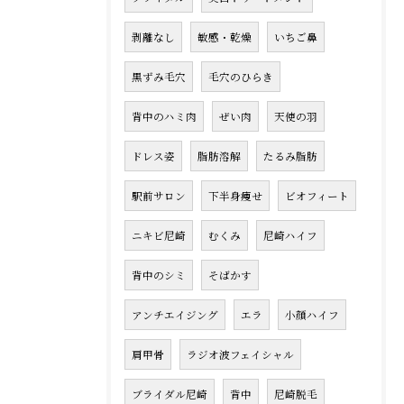
剥離なし
敏感・乾燥
いちご鼻
黒ずみ毛穴
毛穴のひらき
背中のハミ肉
ぜい肉
天使の羽
ドレス姿
脂肪溶解
たるみ脂肪
駅前サロン
下半身痩せ
ビオフィート
ニキビ尼崎
むくみ
尼崎ハイフ
背中のシミ
そばかす
アンチエイジング
エラ
小顔ハイフ
肩甲骨
ラジオ波フェイシャル
ブライダル尼崎
背中
尼崎脱毛