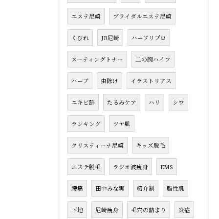
エステ尼崎
ブライダルエステ尼崎
くびれ
JR尼崎
ハーブリプロ
スーティングトナー
二の腕ハイフ
ハーブ
虫除け
イラストリアス
ニキビ跡
たるみケア
ハリ
シワ
ランキング
ツヤ肌
クリスティーナ尼崎
キッズ脱毛
エステ脱毛
ラジオ波痩身
EMS
腰痛
田中みな実
紹介制
脂性肌
下地
尼崎痩身
毛穴の詰まり
炎症