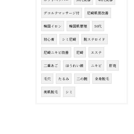
デコルテマッサージ付
尼崎肌質改善
韓国イロン
韓国肌管理
50代
初心者
シミ尼崎
脱ステロイド
尼崎ニキビ改善
尼崎
エステ
二重あご
ほうれい線
ニキビ
肝斑
毛穴
たるみ
二の腕
全身脱毛
美肌脱毛
シミ