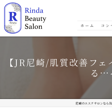
ホーム
コン
【JR尼崎/肌質改善フ
る…
尼崎のエステサロンならRinda