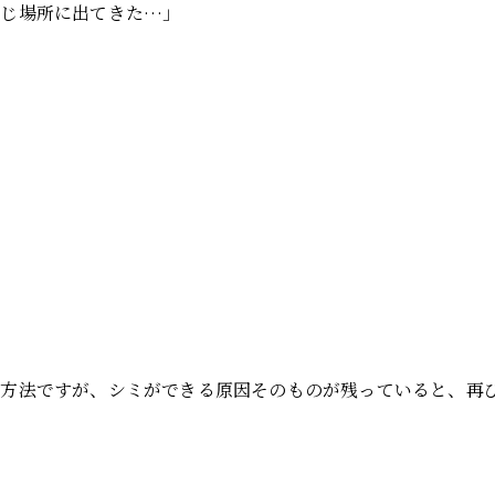
同じ場所に出てきた…」
、
る
る方法ですが、シミができる原因そのものが残っていると、再