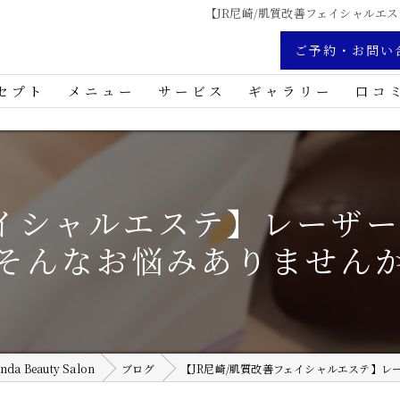
【JR尼崎/肌質改善フェイシャルエ
ご予約・お問い
セプト
メニュー
サービス
ギャラリー
口コ
ハーブリプロ
クリスティーナ
ェイシャルエステ】レーザ
その他メニュー
そんなお悩みありません
 Beauty Salon
ブログ
【JR尼崎/肌質改善フェイシャルエステ】