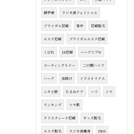
肩甲骨
ラジオ波フェイシャル
ブライダル尼崎
背中
尼崎脱毛
エステ尼崎
ブライダルエステ尼崎
くびれ
JR尼崎
ハーブリプロ
スーティングトナー
二の腕ハイフ
ハーブ
虫除け
イラストリアス
ニキビ跡
たるみケア
ハリ
シワ
ランキング
ツヤ肌
クリスティーナ尼崎
キッズ脱毛
エステ脱毛
ラジオ波痩身
EMS