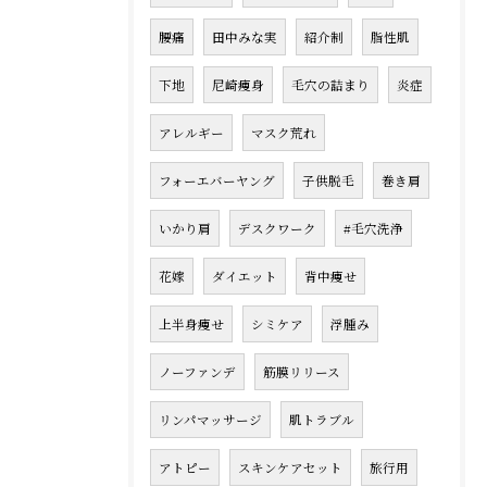
腰痛
田中みな実
紹介制
脂性肌
下地
尼崎痩身
毛穴の詰まり
炎症
アレルギー
マスク荒れ
フォーエバーヤング
子供脱毛
巻き肩
いかり肩
デスクワーク
#毛穴洗浄
花嫁
ダイエット
背中痩せ
上半身痩せ
シミケア
浮腫み
ノーファンデ
筋膜リリース
リンパマッサージ
肌トラブル
アトピー
スキンケアセット
旅行用