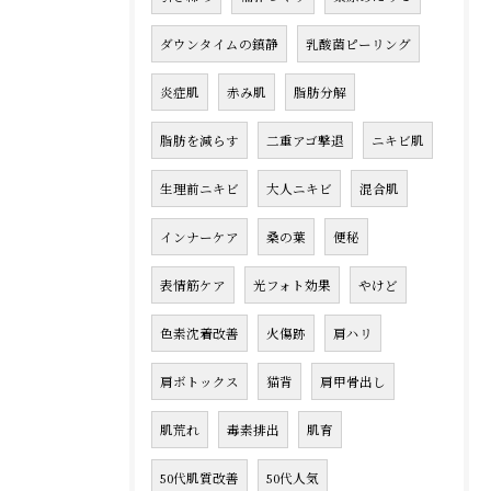
ダウンタイムの鎮静
乳酸菌ピーリング
炎症肌
赤み肌
脂肪分解
脂肪を減らす
二重アゴ撃退
ニキビ肌
生理前ニキビ
大人ニキビ
混合肌
インナーケア
桑の葉
便秘
表情筋ケア
光フォト効果
やけど
色素沈着改善
火傷跡
肩ハリ
肩ボトックス
猫背
肩甲骨出し
肌荒れ
毒素排出
肌育
50代肌質改善
50代人気