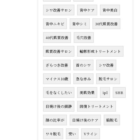
シワ改善サロン
背中ケア
背中美白
背中ニキビ
背中シミ
30代肌質改善
40代肌質改善
毛穴改善
肌質改善サロン
輪郭形成トリートメント
ざらつき改善
首のシワ
シワ改善
マイナス10歳
急な赤み
脱毛サロン
毛をなくしたい
美肌効果
ipl
SHR
日焼け後の鎮静
回復トリートメント
顔の比率が
日焼け後のケア
脇脱毛
ワキ脱毛
安い
Vライン