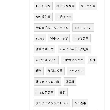
目元のシワ
深いシワ改善
ニュアンス
紫外線対策
日焼け止め
美白日焼け止めクリーム
デイクリーム
SPF50
背中のニキビ
ニキビ改善
背中のぜい肉
ハーブピーリング尼崎
40代スキンケア
50代スキンケア
鎮静
保湿
浮腫み改善
テラスキン
塗るヒアルロン酸
韓国肌
ニキビ跡改善
美肌
アンチエイジングサロン
シミ改善