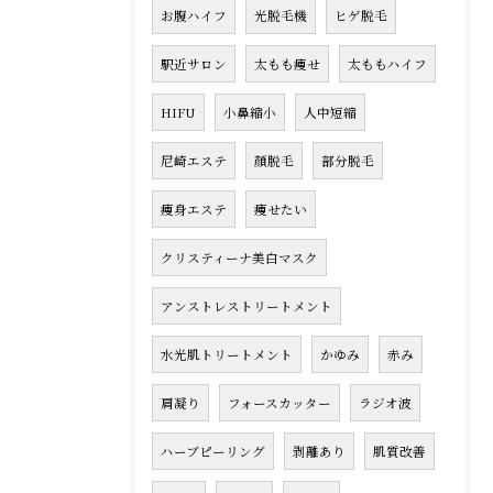
お腹ハイフ
光脱毛機
ヒゲ脱毛
駅近サロン
太もも痩せ
太ももハイフ
HIFU
小鼻縮小
人中短縮
尼崎エステ
顔脱毛
部分脱毛
痩身エステ
痩せたい
クリスティーナ美白マスク
アンストレストリートメント
水光肌トリートメント
かゆみ
赤み
肩凝り
フォースカッター
ラジオ波
ハーブピーリング
剥離あり
肌質改善