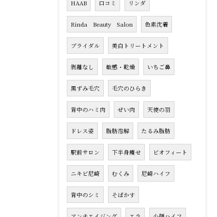
HAAB
口コミ
リンダ
Rinda Beauty Salon
色素沈着
ブライダル
美白トリートメント
剥離なし
敏感・乾燥
いちご鼻
黒ずみ毛穴
毛穴のひらき
背中のハミ肉
ぜい肉
天使の羽
ドレス姿
脂肪溶解
たるみ脂肪
駅前サロン
下半身痩せ
ビオフィート
ニキビ尼崎
むくみ
尼崎ハイフ
背中のシミ
そばかす
アンチエイジング
エラ
小顔ハイフ