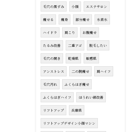
毛穴の黒ずみ
小顔
エステサロン
痩せる
痩身
部分痩せ
水素水
ハイドラ
肩こり
お腹痩せ
たるみ改善
二重アゴ
脱毛したい
毛穴の開き
乾燥肌
敏感肌
アンストレス
二の腕痩せ
肩ハイフ
毛穴汚れ
ふくらはぎ痩せ
ふくらはぎハイフ
ほうれい線改善
リフトアップ
兵庫県
リフトアップデザイン小顔マシン