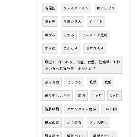
高保湿
フェイスライン
食いしばり
左右差
皮膚たるみ
Yリフト
黒ずみ
くすみ
ピーリング尼崎
赤ら顔
ごわつき
毛穴ひらき
最短3ヶ月〜赤み、炎症、敏感、乾燥肌にお悩
みの方へ肌質改善しませんか？
赤み炎症
ヒリつき
乾燥
敏感
繰り返しニキビ
原因
1ヶ月
3ヶ月
脂肪吸引
ダウンタイム軽減
1年計画
根本改善
エラ改善
ドレス映え
引き締め
輪郭づくり
葉原あたりる