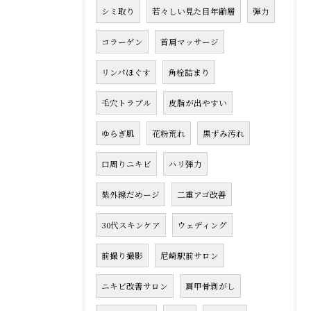
シミ取り
若々しい見た目年齢層
弾力
コラーゲン
首肩マッサージ
リンパほぐす
角栓詰まり
毛穴トラブル
皮脂が出やすい
ゆらぎ肌
花粉荒れ
黒ずみ汚れ
口周りニキビ
ハリ弾力
紫外線だめージ
二重アゴ改善
30代スキンケア
ウェディング
前撮り撮影
尼崎駅前サロン
ニキビ改善サロン
肩甲骨剥がし