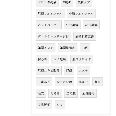
サロン専売品
V脱毛
美白ケア
尼崎フェイシャル
小顔フェイシャル
ホットペッパー
50代美容
40代美容
デコルテマッサージ付
尼崎肌質改善
韓国イロン
韓国肌管理
50代
初心者
シミ尼崎
脱ステロイド
尼崎ニキビ改善
尼崎
エステ
二重あご
ほうれい線
ニキビ
肝斑
毛穴
たるみ
二の腕
全身脱毛
美肌脱毛
シミ