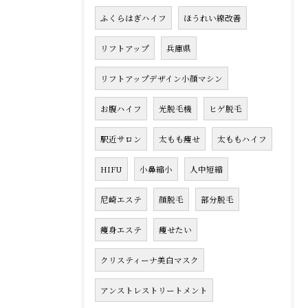
ふくらはぎハイフ
ほうれい線改善
リフトアップ
兵庫県
リフトアップデザイン小顔マシン
お腹ハイフ
光脱毛機
ヒゲ脱毛
駅近サロン
太もも痩せ
太ももハイフ
HIFU
小鼻縮小
人中短縮
尼崎エステ
顔脱毛
部分脱毛
痩身エステ
痩せたい
クリスティーナ美白マスク
アンストレストリートメント