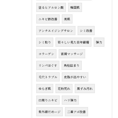
塗るヒアルロン酸
韓国肌
ニキビ跡改善
美肌
アンチエイジングサロン
シミ改善
シミ取り
若々しい見た目年齢層
弾力
コラーゲン
首肩マッサージ
リンパほぐす
角栓詰まり
毛穴トラブル
皮脂が出やすい
ゆらぎ肌
花粉荒れ
黒ずみ汚れ
口周りニキビ
ハリ弾力
紫外線だめージ
二重アゴ改善