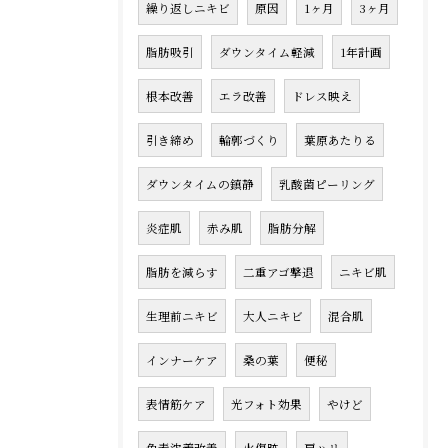
繰り返しニキビ
原因
1ヶ月
3ヶ月
脂肪吸引
ダウンタイム軽減
1年計画
根本改善
エラ改善
ドレス映え
引き締め
輪郭づくり
葉原あたりる
ダウンタイムの鎮静
乳酸菌ピーリング
炎症肌
赤み肌
脂肪分解
脂肪を減らす
二重アゴ撃退
ニキビ肌
生理前ニキビ
大人ニキビ
混合肌
インナーケア
桑の葉
便秘
表情筋ケア
光フォト効果
やけど