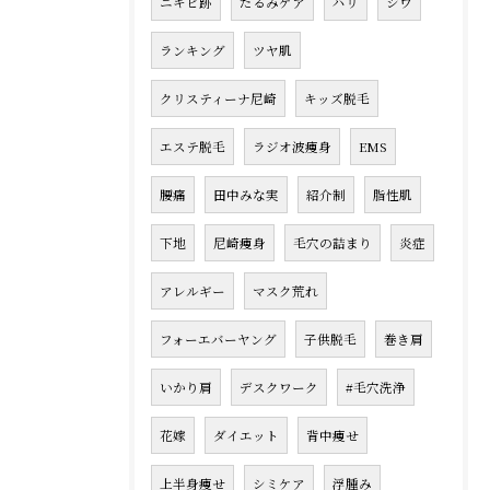
ニキビ跡
たるみケア
ハリ
シワ
ランキング
ツヤ肌
クリスティーナ尼崎
キッズ脱毛
エステ脱毛
ラジオ波痩身
EMS
腰痛
田中みな実
紹介制
脂性肌
下地
尼崎痩身
毛穴の詰まり
炎症
アレルギー
マスク荒れ
フォーエバーヤング
子供脱毛
巻き肩
いかり肩
デスクワーク
#毛穴洗浄
花嫁
ダイエット
背中痩せ
上半身痩せ
シミケア
浮腫み