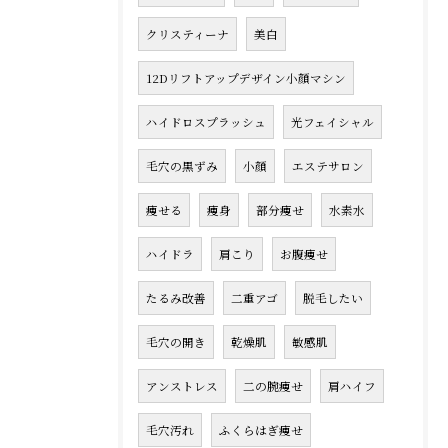
クリスティーナ
美白
12Dリフトアップデザイン小顔マシン
ハイドロスプラッシュ
光フェイシャル
毛穴の黒ずみ
小顔
エステサロン
痩せる
痩身
部分痩せ
水素水
ハイドラ
肩こり
お腹痩せ
たるみ改善
二重アゴ
脱毛したい
毛穴の開き
乾燥肌
敏感肌
アンストレス
二の腕痩せ
肩ハイフ
毛穴汚れ
ふくらはぎ痩せ