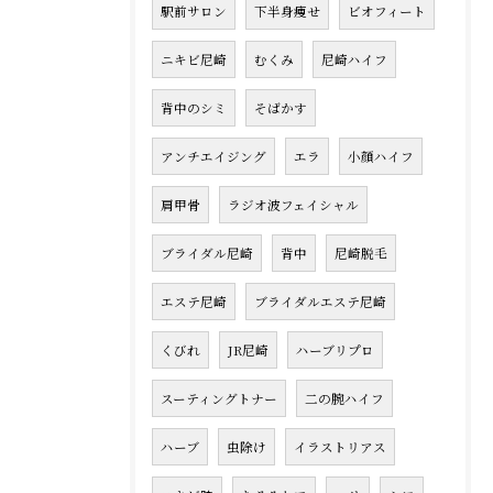
駅前サロン
下半身痩せ
ビオフィート
ニキビ尼崎
むくみ
尼崎ハイフ
背中のシミ
そばかす
アンチエイジング
エラ
小顔ハイフ
肩甲骨
ラジオ波フェイシャル
ブライダル尼崎
背中
尼崎脱毛
エステ尼崎
ブライダルエステ尼崎
くびれ
JR尼崎
ハーブリプロ
スーティングトナー
二の腕ハイフ
ハーブ
虫除け
イラストリアス