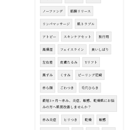
ノーファンデ
筋膜リリース
リンパマッサージ
肌トラブル
アトピー
スキンケアセット
旅行用
高保湿
フェイスライン
食いしばり
左右差
皮膚たるみ
Yリフト
黒ずみ
くすみ
ピーリング尼崎
赤ら顔
ごわつき
毛穴ひらき
最短3ヶ月〜赤み、炎症、敏感、乾燥肌にお悩
みの方へ肌質改善しませんか？
赤み炎症
ヒリつき
乾燥
敏感