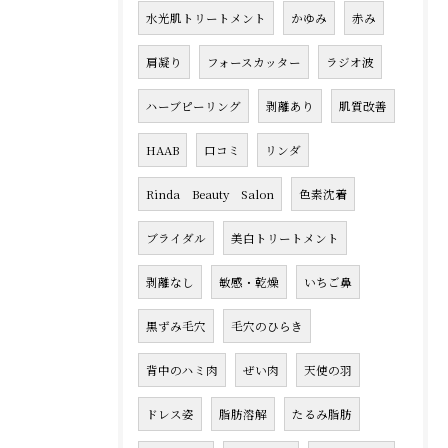
水光肌トリートメント
かゆみ
赤み
肩凝り
フォースカッター
ラジオ波
ハーブピーリング
剥離あり
肌質改善
HAAB
口コミ
リンダ
Rinda Beauty Salon
色素沈着
ブライダル
美白トリートメント
剥離なし
敏感・乾燥
いちご鼻
黒ずみ毛穴
毛穴のひらき
背中のハミ肉
ぜい肉
天使の羽
ドレス姿
脂肪溶解
たるみ脂肪