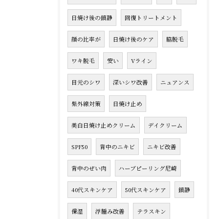
日焼け後の鎮静
回復トリートメント
顔の比率が
日焼け後のケア
脇脱毛
ワキ脱毛
安い
Vライン
目元のシワ
深いシワ改善
ニュアンス
紫外線対策
日焼け止め
美白日焼け止めクリーム
デイクリーム
SPF50
背中のニキビ
ニキビ改善
背中のぜい肉
ハーブピーリング尼崎
40代スキンケア
50代スキンケア
鎮静
保湿
浮腫み改善
テラスキン