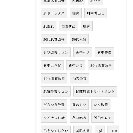
色素沈着改善
火傷跡
肩ハリ
肩ボトックス
猫背
肩甲骨出し
肌荒れ
毒素排出
肌育
50代肌質改善
50代人気
シワ改善サロン
背中ケア
背中美白
背中ニキビ
背中シミ
30代肌質改善
40代肌質改善
毛穴改善
肌質改善サロン
輪郭形成トリートメント
ざらつき改善
首のシワ
シワ改善
マイナス10歳
急な赤み
脱毛サロン
毛をなくしたい
美肌効果
ipl
SHR