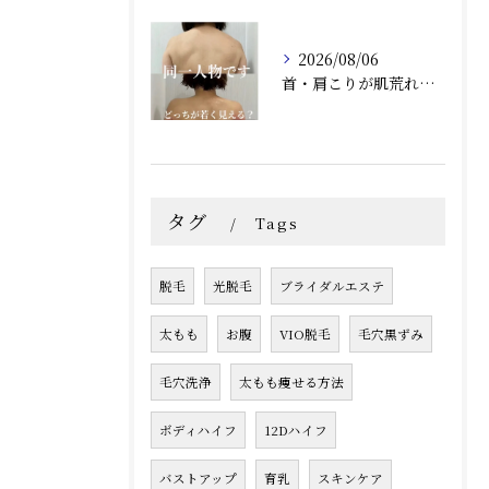
2026/08/06
首・肩こりが肌荒れにつながる？肌質改善との相乗効果で根本から美しい肌へ（兵庫県尼崎エステ）Rindaリンダで改善しませんか？
タグ
Tags
脱毛
光脱毛
ブライダルエステ
太もも
お腹
VIO脱毛
毛穴黒ずみ
毛穴洗浄
太もも痩せる方法
ボディハイフ
12Dハイフ
バストアップ
育乳
スキンケア