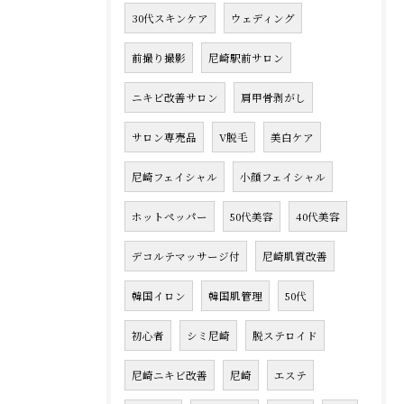
30代スキンケア
ウェディング
前撮り撮影
尼崎駅前サロン
ニキビ改善サロン
肩甲骨剥がし
サロン専売品
V脱毛
美白ケア
尼崎フェイシャル
小顔フェイシャル
ホットペッパー
50代美容
40代美容
デコルテマッサージ付
尼崎肌質改善
韓国イロン
韓国肌管理
50代
初心者
シミ尼崎
脱ステロイド
尼崎ニキビ改善
尼崎
エステ