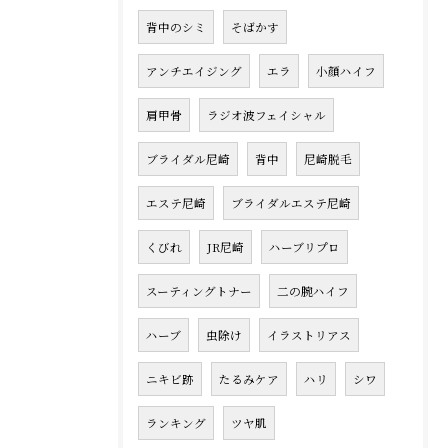
背中のシミ
そばかす
アンチエイジング
エラ
小顔ハイフ
肩甲骨
ラジオ波フェイシャル
ブライダル尼崎
背中
尼崎脱毛
エステ尼崎
ブライダルエステ尼崎
くびれ
JR尼崎
ハーブリプロ
スーティングトナー
二の腕ハイフ
ハーブ
虫除け
イラストリアス
ニキビ跡
たるみケア
ハリ
シワ
ランキング
ツヤ肌