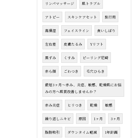
リンパマッサージ
肌トラブル
アトピー
スキンケアセット
旅行用
高保湿
フェイスライン
食いしばり
左右差
皮膚たるみ
Yリフト
黒ずみ
くすみ
ピーリング尼崎
赤ら顔
ごわつき
毛穴ひらき
最短3ヶ月〜赤み、炎症、敏感、乾燥肌にお悩
みの方へ肌質改善しませんか？
赤み炎症
ヒリつき
乾燥
敏感
繰り返しニキビ
原因
1ヶ月
3ヶ月
脂肪吸引
ダウンタイム軽減
1年計画