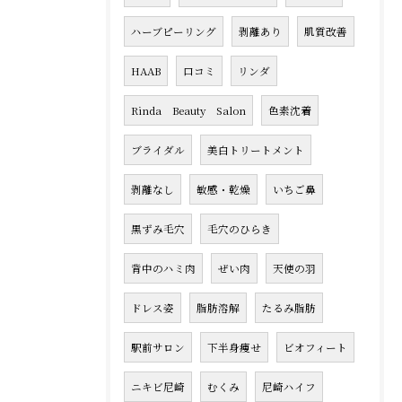
ハーブピーリング
剥離あり
肌質改善
HAAB
口コミ
リンダ
Rinda Beauty Salon
色素沈着
ブライダル
美白トリートメント
剥離なし
敏感・乾燥
いちご鼻
黒ずみ毛穴
毛穴のひらき
背中のハミ肉
ぜい肉
天使の羽
ドレス姿
脂肪溶解
たるみ脂肪
駅前サロン
下半身痩せ
ビオフィート
ニキビ尼崎
むくみ
尼崎ハイフ