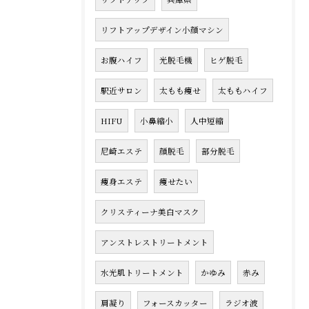
リフトアップデザイン小顔マシン
お腹ハイフ
光脱毛機
ヒゲ脱毛
駅近サロン
太もも痩せ
太ももハイフ
HIFU
小鼻縮小
人中短縮
尼崎エステ
顔脱毛
部分脱毛
痩身エステ
痩せたい
クリスティーナ美白マスク
アンストレストリートメント
水光肌トリートメント
かゆみ
赤み
肩凝り
フォースカッター
ラジオ波