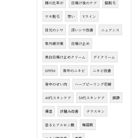
顔の比率が
日焼け後のケア
脇脱毛
ワキ脱毛
安い
Vライン
目元のシワ
深いシワ改善
ニュアンス
紫外線対策
日焼け止め
美白日焼け止めクリーム
デイクリーム
SPF50
背中のニキビ
ニキビ改善
背中のぜい肉
ハーブピーリング尼崎
40代スキンケア
50代スキンケア
鎮静
保湿
浮腫み改善
テラスキン
塗るヒアルロン酸
韓国肌