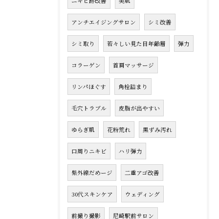
ニキビ跡改善
美肌
アンチエイジングサロン
シミ改善
シミ取り
若々しい見た目年齢層
弾力
コラーゲン
首肩マッサージ
リンパほぐす
角栓詰まり
毛穴トラブル
皮脂が出やすい
ゆらぎ肌
花粉荒れ
黒ずみ汚れ
口周りニキビ
ハリ弾力
紫外線だめージ
二重アゴ改善
30代スキンケア
ウェディング
前撮り撮影
尼崎駅前サロン