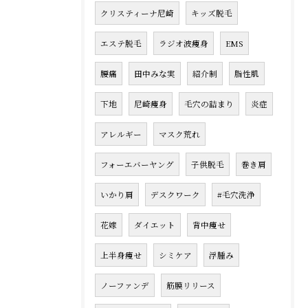
クリスティーナ尼崎
キッズ脱毛
エステ脱毛
ラジオ波痩身
EMS
腰痛
田中みな実
紹介制
脂性肌
下地
尼崎痩身
毛穴の詰まり
炎症
アレルギー
マスク荒れ
フォーエバーヤング
子供脱毛
巻き肩
いかり肩
デスクワーク
#毛穴洗浄
花嫁
ダイエット
背中痩せ
上半身痩せ
シミケア
浮腫み
ノーファンデ
筋膜リリース