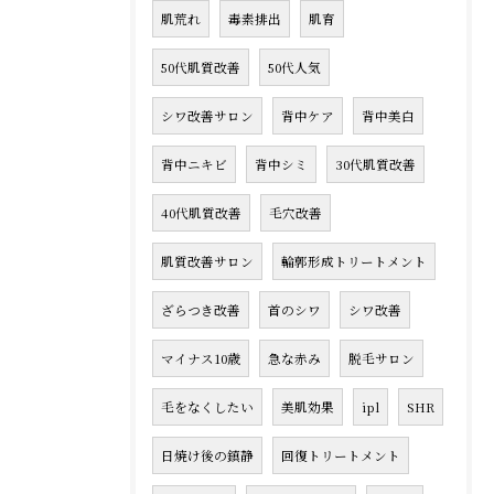
肌荒れ
毒素排出
肌育
50代肌質改善
50代人気
シワ改善サロン
背中ケア
背中美白
背中ニキビ
背中シミ
30代肌質改善
40代肌質改善
毛穴改善
肌質改善サロン
輪郭形成トリートメント
ざらつき改善
首のシワ
シワ改善
マイナス10歳
急な赤み
脱毛サロン
毛をなくしたい
美肌効果
ipl
SHR
日焼け後の鎮静
回復トリートメント