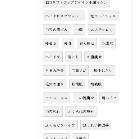
12Dリフトアップデザイン小顔マシン
ハイドロスプラッシュ
光フェイシャル
毛穴の黒ずみ
小顔
エステサロン
痩せる
痩身
部分痩せ
水素水
ハイドラ
肩こり
お腹痩せ
たるみ改善
二重アゴ
脱毛したい
毛穴の開き
乾燥肌
敏感肌
アンストレス
二の腕痩せ
肩ハイフ
毛穴汚れ
ふくらはぎ痩せ
ふくらはぎハイフ
ほうれい線改善
リフトアップ
兵庫県