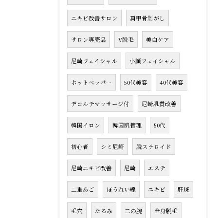
ニキビ改善サロン
肩甲骨剥がし
サロン専売品
V脱毛
美白ケア
尼崎フェイシャル
小顔フェイシャル
ホットペッパー
50代美容
40代美容
デコルテマッサージ付
尼崎肌質改善
韓国イロン
韓国肌管理
50代
初心者
シミ尼崎
脱ステロイド
尼崎ニキビ改善
尼崎
エステ
二重あご
ほうれい線
ニキビ
肝斑
毛穴
たるみ
二の腕
全身脱毛