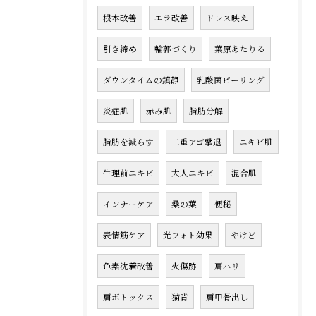
根本改善
エラ改善
ドレス映え
引き締め
輪郭づくり
葉原あたりる
ダウンタイムの鎮静
乳酸菌ピーリング
炎症肌
赤み肌
脂肪分解
脂肪を減らす
二重アゴ撃退
ニキビ肌
生理前ニキビ
大人ニキビ
混合肌
インナーケア
桑の葉
便秘
表情筋ケア
光フォト効果
やけど
色素沈着改善
火傷跡
肩ハリ
肩ボトックス
猫背
肩甲骨出し