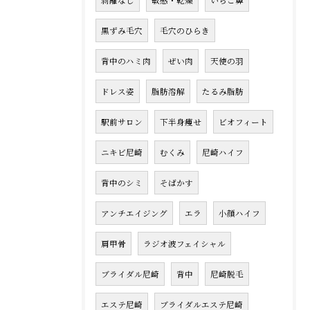
剥離なし
敏感・乾燥
いちご鼻
黒ずみ毛穴
毛穴のひらき
背中のハミ肉
ぜい肉
天使の羽
ドレス姿
脂肪溶解
たるみ脂肪
駅前サロン
下半身痩せ
ビオフィート
ニキビ尼崎
むくみ
尼崎ハイフ
背中のシミ
そばかす
アンチエイジング
エラ
小顔ハイフ
肩甲骨
ラジオ波フェイシャル
ブライダル尼崎
背中
尼崎脱毛
エステ尼崎
ブライダルエステ尼崎