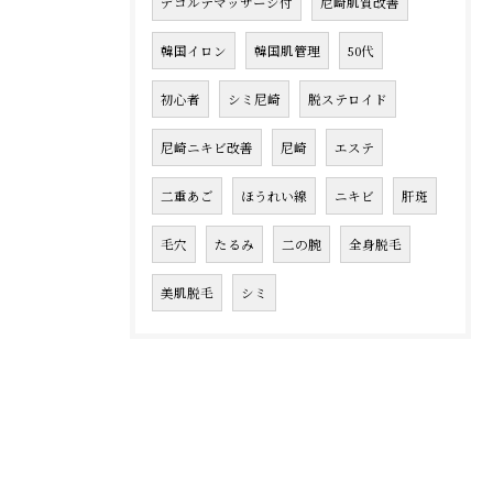
デコルテマッサージ付
尼崎肌質改善
韓国イロン
韓国肌管理
50代
初心者
シミ尼崎
脱ステロイド
尼崎ニキビ改善
尼崎
エステ
二重あご
ほうれい線
ニキビ
肝斑
毛穴
たるみ
二の腕
全身脱毛
美肌脱毛
シミ