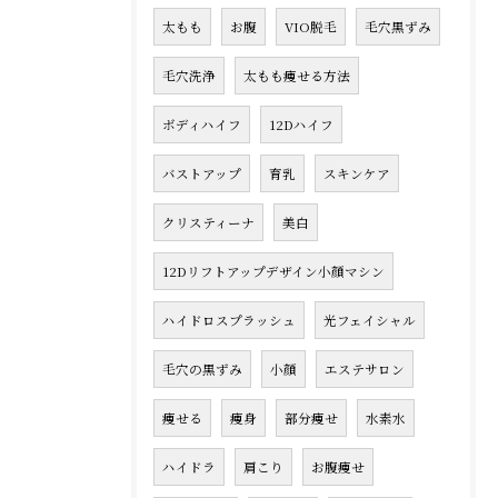
太もも
お腹
VIO脱毛
毛穴黒ずみ
毛穴洗浄
太もも痩せる方法
ボディハイフ
12Dハイフ
バストアップ
育乳
スキンケア
クリスティーナ
美白
12Dリフトアップデザイン小顔マシン
ハイドロスプラッシュ
光フェイシャル
毛穴の黒ずみ
小顔
エステサロン
痩せる
痩身
部分痩せ
水素水
ハイドラ
肩こり
お腹痩せ