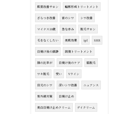
肌質改善サロン
輪郭形成トリートメント
ざらつき改善
首のシワ
シワ改善
マイナス10歳
急な赤み
脱毛サロン
毛をなくしたい
美肌効果
ipl
SHR
日焼け後の鎮静
回復トリートメント
顔の比率が
日焼け後のケア
脇脱毛
ワキ脱毛
安い
Vライン
目元のシワ
深いシワ改善
ニュアンス
紫外線対策
日焼け止め
美白日焼け止めクリーム
デイクリーム