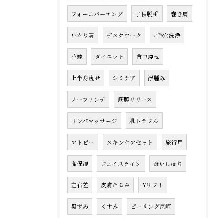
フォーエバーヤング
子供脱毛
巻き肩
いかり肩
デスクワーク
#毛穴洗浄
花嫁
ダイエット
背中痩せ
上半身痩せ
シミケア
浮腫み
ノーファンデ
筋膜リリース
リンパマッサージ
肌トラブル
アトピー
スキンケアセット
旅行用
高保湿
フェイスライン
食いしばり
左右差
皮膚たるみ
Yリフト
黒ずみ
くすみ
ピーリング尼崎