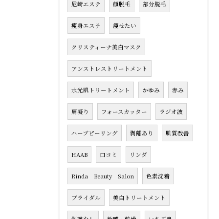
尼崎エステ
顔脱毛
部分脱毛
痩身エステ
痩せたい
クリスティーナ美白マスク
アンストレストリートメント
水光肌トリートメント
かゆみ
赤み
肩凝り
フォースカッター
ラジオ波
ハーブピーリング
剥離あり
肌質改善
HAAB
口コミ
リンダ
Rinda Beauty Salon
色素沈着
ブライダル
美白トリートメント