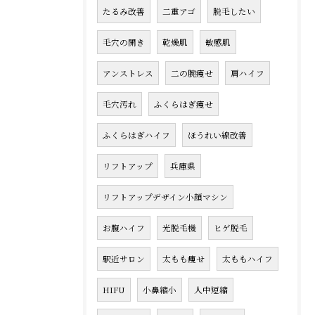
たるみ改善
二重アゴ
脱毛したい
毛穴の開き
乾燥肌
敏感肌
アンストレス
二の腕痩せ
肩ハイフ
毛穴汚れ
ふくらはぎ痩せ
ふくらはぎハイフ
ほうれい線改善
リフトアップ
兵庫県
リフトアップデザイン小顔マシン
お腹ハイフ
光脱毛機
ヒゲ脱毛
駅近サロン
太もも痩せ
太ももハイフ
HIFU
小鼻縮小
人中短縮