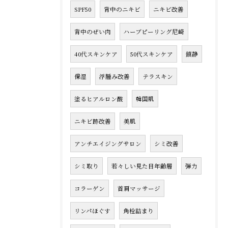
SPF50
背中のニキビ
ニキビ改善
背中のぜい肉
ハーブピーリング尼崎
40代スキンケア
50代スキンケア
鎮静
保湿
浮腫み改善
テラスキン
塗るヒアルロン酸
韓国肌
ニキビ跡改善
美肌
アンチエイジングサロン
シミ改善
シミ取り
若々しい見た目年齢層
弾力
コラーゲン
首肩マッサージ
リンパほぐす
角栓詰まり