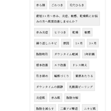
赤ら顔
ごわつき
毛穴ひらき
最短3ヶ月〜赤み、炎症、敏感、乾燥肌にお悩
みの方へ肌質改善しませんか？
赤み炎症
ヒリつき
乾燥
敏感
繰り返しニキビ
原因
1ヶ月
3ヶ月
脂肪吸引
ダウンタイム軽減
1年計画
根本改善
エラ改善
ドレス映え
引き締め
輪郭づくり
葉原あたりる
ダウンタイムの鎮静
乳酸菌ピーリング
炎症肌
赤み肌
脂肪分解
脂肪を減らす
二重アゴ撃退
ニキビ肌