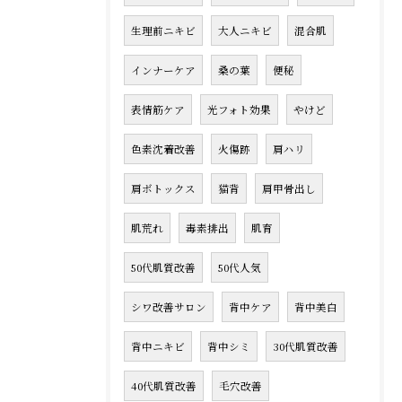
生理前ニキビ
大人ニキビ
混合肌
インナーケア
桑の葉
便秘
表情筋ケア
光フォト効果
やけど
色素沈着改善
火傷跡
肩ハリ
肩ボトックス
猫背
肩甲骨出し
肌荒れ
毒素排出
肌育
50代肌質改善
50代人気
シワ改善サロン
背中ケア
背中美白
背中ニキビ
背中シミ
30代肌質改善
40代肌質改善
毛穴改善