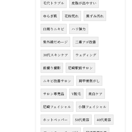
毛穴トラブル
皮脂が出やすい
ゆらぎ肌
花粉荒れ
黒ずみ汚れ
口周りニキビ
ハリ弾力
紫外線だめージ
二重アゴ改善
30代スキンケア
ウェディング
前撮り撮影
尼崎駅前サロン
ニキビ改善サロン
肩甲骨剥がし
サロン専売品
V脱毛
美白ケア
尼崎フェイシャル
小顔フェイシャル
ホットペッパー
50代美容
40代美容