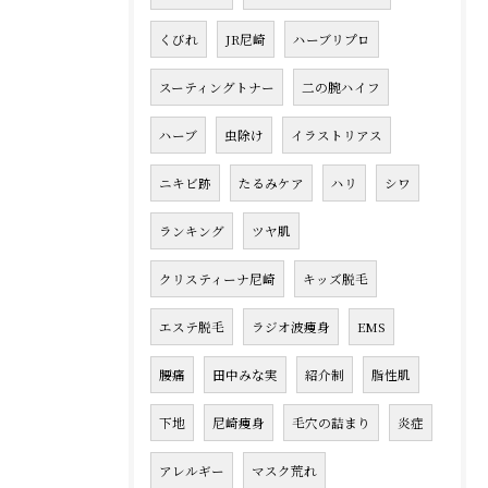
くびれ
JR尼崎
ハーブリプロ
スーティングトナー
二の腕ハイフ
ハーブ
虫除け
イラストリアス
ニキビ跡
たるみケア
ハリ
シワ
ランキング
ツヤ肌
クリスティーナ尼崎
キッズ脱毛
エステ脱毛
ラジオ波痩身
EMS
腰痛
田中みな実
紹介制
脂性肌
下地
尼崎痩身
毛穴の詰まり
炎症
アレルギー
マスク荒れ