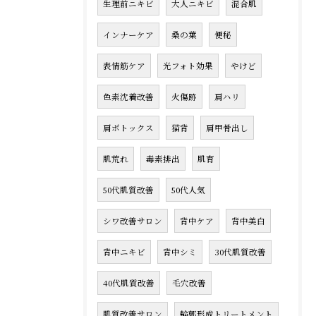
生理前ニキビ
大人ニキビ
混合肌
インナーケア
桑の葉
便秘
表情筋ケア
光フォト効果
やけど
色素沈着改善
火傷跡
肩ハリ
肩ボトックス
猫背
肩甲骨出し
肌荒れ
毒素排出
肌育
50代肌質改善
50代人気
シワ改善サロン
背中ケア
背中美白
背中ニキビ
背中シミ
30代肌質改善
40代肌質改善
毛穴改善
肌質改善サロン
輪郭形成トリートメント