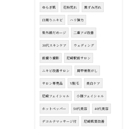
ゆらぎ肌
花粉荒れ
黒ずみ汚れ
口周りニキビ
ハリ弾力
紫外線だめージ
二重アゴ改善
30代スキンケア
ウェディング
前撮り撮影
尼崎駅前サロン
ニキビ改善サロン
肩甲骨剥がし
サロン専売品
V脱毛
美白ケア
尼崎フェイシャル
小顔フェイシャル
ホットペッパー
50代美容
40代美容
デコルテマッサージ付
尼崎肌質改善