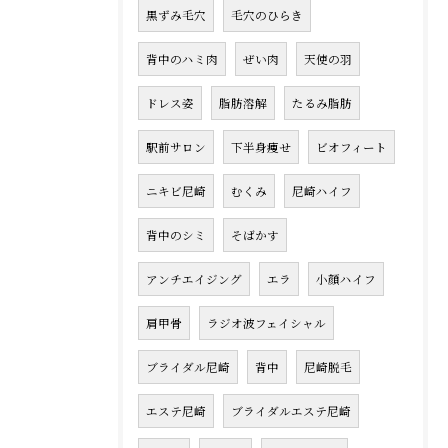
黒ずみ毛穴
毛穴のひらき
背中のハミ肉
ぜい肉
天使の羽
ドレス姿
脂肪溶解
たるみ脂肪
駅前サロン
下半身痩せ
ビオフィート
ニキビ尼崎
むくみ
尼崎ハイフ
背中のシミ
そばかす
アンチエイジング
エラ
小顔ハイフ
肩甲骨
ラジオ波フェイシャル
ブライダル尼崎
背中
尼崎脱毛
エステ尼崎
ブライダルエステ尼崎