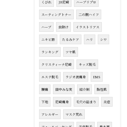
くびれ
JR尼崎
ハーブリプロ
スーティングトナー
二の腕ハイフ
ハーブ
虫除け
イラストリアス
ニキビ跡
たるみケア
ハリ
シワ
ランキング
ツヤ肌
クリスティーナ尼崎
キッズ脱毛
エステ脱毛
ラジオ波痩身
EMS
腰痛
田中みな実
紹介制
脂性肌
下地
尼崎痩身
毛穴の詰まり
炎症
アレルギー
マスク荒れ
フォーエバーヤング
子供脱毛
巻き肩