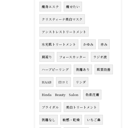
痩身エステ
痩せたい
クリスティーナ美白マスク
アンストレストリートメント
水光肌トリートメント
かゆみ
赤み
肩凝り
フォースカッター
ラジオ波
ハーブピーリング
剥離あり
肌質改善
HAAB
口コミ
リンダ
Rinda Beauty Salon
色素沈着
ブライダル
美白トリートメント
剥離なし
敏感・乾燥
いちご鼻