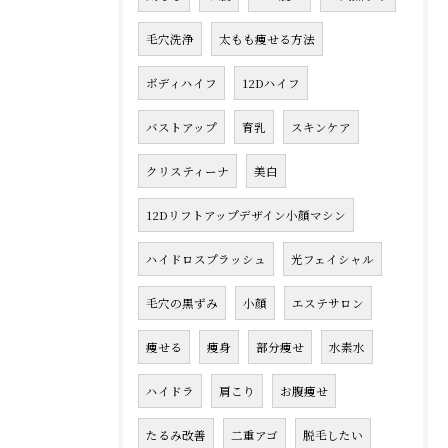
毛穴洗浄
太もも痩せる方法
ボディハイフ
12Dハイフ
バストアップ
育乳
スキンケア
クリスティーナ
美白
12Dリフトアップデザイン小顔マシン
ハイドロスプラッシュ
光フェイシャル
毛穴の黒ずみ
小顔
エステサロン
痩せる
痩身
部分痩せ
水素水
ハイドラ
肩こり
お腹痩せ
たるみ改善
二重アゴ
脱毛したい