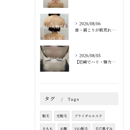
2026/08/06
首・肩こりが肌荒れにつながる？肌質改善との相乗効果で根本から美しい肌へ（兵庫県尼崎エステ）Rindaリンダで改善しませんか？
2026/08/05
【尼崎でハリ・弾力ケア】フォーエバーヤングで内側からふっくらとした若々しい肌へ
タグ
Tags
脱毛
光脱毛
ブライダルエステ
太もも
お腹
VIO脱毛
毛穴黒ずみ