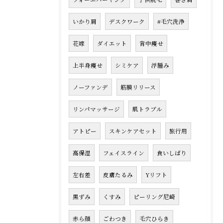
いかり肩
デスクワーク
#毛穴洗浄
花嫁
ダイエット
背中痩せ
上半身痩せ
シミケア
浮腫み
ノーファンデ
筋膜リリース
リンパマッサージ
肌トラブル
アトピー
スキンケアセット
旅行用
高保湿
フェイスライン
食いしばり
左右差
皮膚たるみ
Yリフト
黒ずみ
くすみ
ピーリング尼崎
赤ら顔
ごわつき
毛穴ひらき