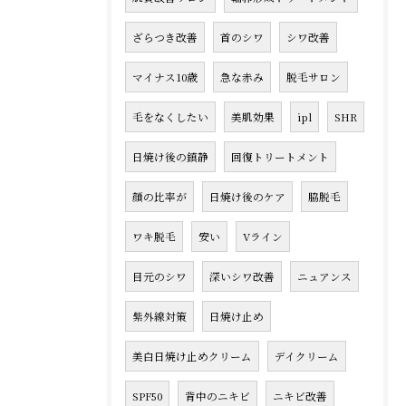
ざらつき改善
首のシワ
シワ改善
マイナス10歳
急な赤み
脱毛サロン
毛をなくしたい
美肌効果
ipl
SHR
日焼け後の鎮静
回復トリートメント
顔の比率が
日焼け後のケア
脇脱毛
ワキ脱毛
安い
Vライン
目元のシワ
深いシワ改善
ニュアンス
紫外線対策
日焼け止め
美白日焼け止めクリーム
デイクリーム
SPF50
背中のニキビ
ニキビ改善