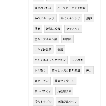
背中のぜい肉
ハーブピーリング尼崎
40代スキンケア
50代スキンケア
鎮静
保湿
浮腫み改善
テラスキン
塗るヒアルロン酸
韓国肌
ニキビ跡改善
美肌
アンチエイジングサロン
シミ改善
シミ取り
若々しい見た目年齢層
弾力
コラーゲン
首肩マッサージ
リンパほぐす
角栓詰まり
毛穴トラブル
皮脂が出やすい