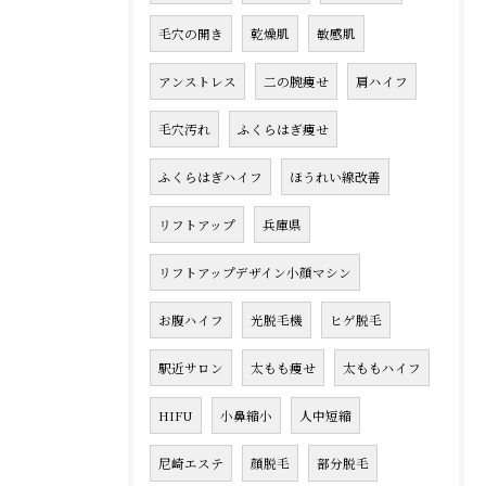
毛穴の開き
乾燥肌
敏感肌
アンストレス
二の腕痩せ
肩ハイフ
毛穴汚れ
ふくらはぎ痩せ
ふくらはぎハイフ
ほうれい線改善
リフトアップ
兵庫県
リフトアップデザイン小顔マシン
お腹ハイフ
光脱毛機
ヒゲ脱毛
駅近サロン
太もも痩せ
太ももハイフ
HIFU
小鼻縮小
人中短縮
尼崎エステ
顔脱毛
部分脱毛