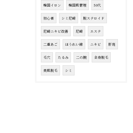
韓国イロン
韓国肌管理
50代
初心者
シミ尼崎
脱ステロイド
尼崎ニキビ改善
尼崎
エステ
二重あご
ほうれい線
ニキビ
肝斑
毛穴
たるみ
二の腕
全身脱毛
美肌脱毛
シミ