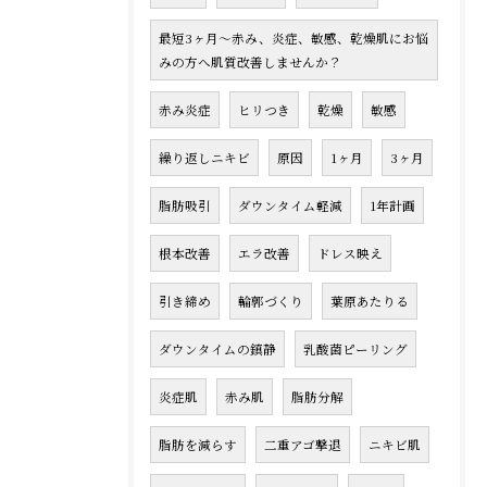
最短3ヶ月〜赤み、炎症、敏感、乾燥肌にお悩
みの方へ肌質改善しませんか？
赤み炎症
ヒリつき
乾燥
敏感
繰り返しニキビ
原因
1ヶ月
3ヶ月
脂肪吸引
ダウンタイム軽減
1年計画
根本改善
エラ改善
ドレス映え
引き締め
輪郭づくり
葉原あたりる
ダウンタイムの鎮静
乳酸菌ピーリング
炎症肌
赤み肌
脂肪分解
脂肪を減らす
二重アゴ撃退
ニキビ肌