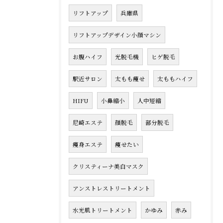
リフトアップ
兵庫県
リフトアップデザイン小顔マシン
お腹ハイフ
光脱毛機
ヒゲ脱毛
駅近サロン
太もも痩せ
太ももハイフ
HIFU
小鼻縮小
人中短縮
尼崎エステ
顔脱毛
部分脱毛
痩身エステ
痩せたい
クリスティーナ美白マスク
アンストレストリートメント
水光肌トリートメント
かゆみ
赤み