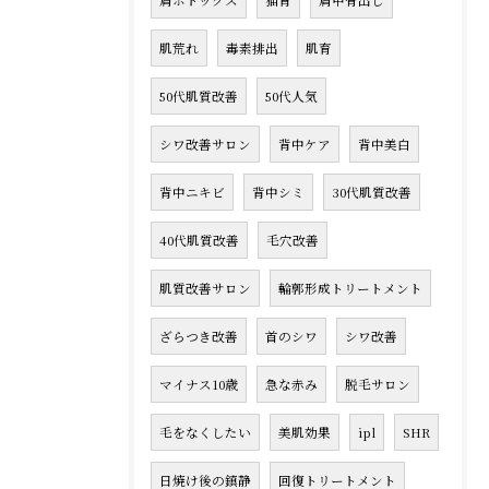
肩ボトックス
猫背
肩甲骨出し
肌荒れ
毒素排出
肌育
50代肌質改善
50代人気
シワ改善サロン
背中ケア
背中美白
背中ニキビ
背中シミ
30代肌質改善
40代肌質改善
毛穴改善
肌質改善サロン
輪郭形成トリートメント
ざらつき改善
首のシワ
シワ改善
マイナス10歳
急な赤み
脱毛サロン
毛をなくしたい
美肌効果
ipl
SHR
日焼け後の鎮静
回復トリートメント