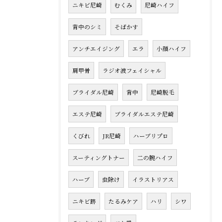
ニキビ尼崎
むくみ
尼崎ハイフ
背中のシミ
そばかす
アンチエイジング
エラ
小顔ハイフ
肩甲骨
ラジオ波フェイシャル
ブライダル尼崎
背中
尼崎脱毛
エステ尼崎
ブライダルエステ尼崎
くびれ
JR尼崎
ハーブリプロ
スーティングトナー
二の腕ハイフ
ハーブ
虫除け
イラストリアス
ニキビ跡
たるみケア
ハリ
シワ