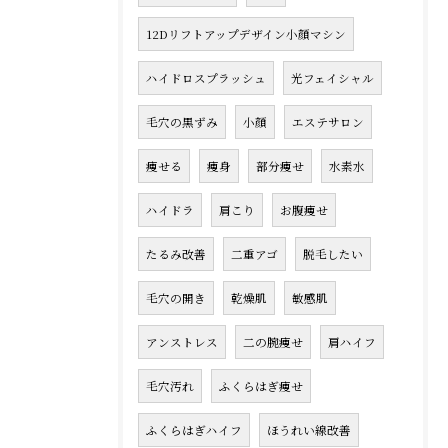
12Dリフトアップデザイン小顔マシン
ハイドロスプラッシュ
光フェイシャル
毛穴の黒ずみ
小顔
エステサロン
痩せる
痩身
部分痩せ
水素水
ハイドラ
肩こり
お腹痩せ
たるみ改善
二重アゴ
脱毛したい
毛穴の開き
乾燥肌
敏感肌
アンストレス
二の腕痩せ
肩ハイフ
毛穴汚れ
ふくらはぎ痩せ
ふくらはぎハイフ
ほうれい線改善