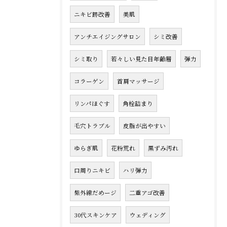
ニキビ跡改善
美肌
アンチエイジングサロン
シミ改善
シミ取り
若々しい見た目年齢層
弾力
コラーゲン
首肩マッサージ
リンパほぐす
角栓詰まり
毛穴トラブル
皮脂が出やすい
ゆらぎ肌
花粉荒れ
黒ずみ汚れ
口周りニキビ
ハリ弾力
紫外線だめージ
二重アゴ改善
30代スキンケア
ウェディング