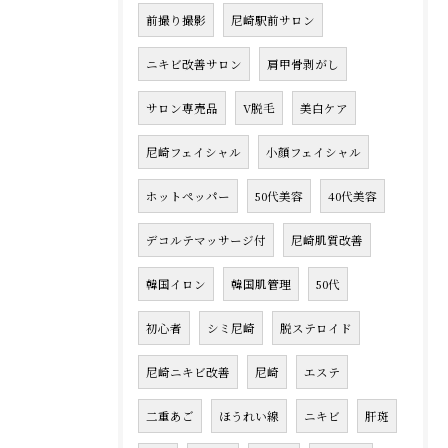
前撮り撮影
尼崎駅前サロン
ニキビ改善サロン
肩甲骨剥がし
サロン専売品
V脱毛
美白ケア
尼崎フェイシャル
小顔フェイシャル
ホットペッパー
50代美容
40代美容
デコルテマッサージ付
尼崎肌質改善
韓国イロン
韓国肌管理
50代
初心者
シミ尼崎
脱ステロイド
尼崎ニキビ改善
尼崎
エステ
二重あご
ほうれい線
ニキビ
肝斑