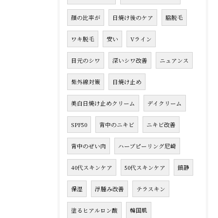
顔の比率が
日焼け後のケア
脇脱毛
ワキ脱毛
安い
Vライン
目元のシワ
深いシワ改善
ニュアンス
紫外線対策
日焼け止め
美白日焼け止めクリーム
デイクリーム
SPF50
背中のニキビ
ニキビ改善
背中のぜい肉
ハーブピーリング尼崎
40代スキンケア
50代スキンケア
鎮静
保湿
浮腫み改善
テラスキン
塗るヒアルロン酸
韓国肌