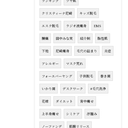
ランキング
ツヤ肌
クリスティーナ尼崎
キッズ脱毛
エステ脱毛
ラジオ波痩身
EMS
腰痛
田中みな実
紹介制
脂性肌
下地
尼崎痩身
毛穴の詰まり
炎症
アレルギー
マスク荒れ
フォーエバーヤング
子供脱毛
巻き肩
いかり肩
デスクワーク
#毛穴洗浄
花嫁
ダイエット
背中痩せ
上半身痩せ
シミケア
浮腫み
ノーファンデ
筋膜リリース