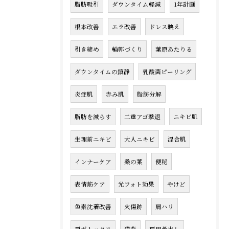
脂肪吸引
ダウンタイム軽減
1年計画
根本改善
エラ改善
ドレス映え
引き締め
輪郭づくり
葉原あたりる
ダウンタイムの鎮静
乳酸菌ピーリング
炎症肌
赤み肌
脂肪分解
脂肪を減らす
二重アゴ撃退
ニキビ肌
生理前ニキビ
大人ニキビ
混合肌
インナーケア
桑の葉
便秘
表情筋ケア
光フォト効果
やけど
色素沈着改善
火傷跡
肩ハリ