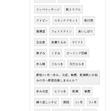
リンパマッサージ
肌トラブル
アトピー
スキンケアセット
旅行用
高保湿
フェイスライン
食いしばり
左右差
皮膚たるみ
Yリフト
黒ずみ
くすみ
ピーリング尼崎
赤ら顔
ごわつき
毛穴ひらき
最短3ヶ月〜赤み、炎症、敏感、乾燥肌にお悩
みの方へ肌質改善しませんか？
赤み炎症
ヒリつき
乾燥
敏感
繰り返しニキビ
原因
1ヶ月
3ヶ月