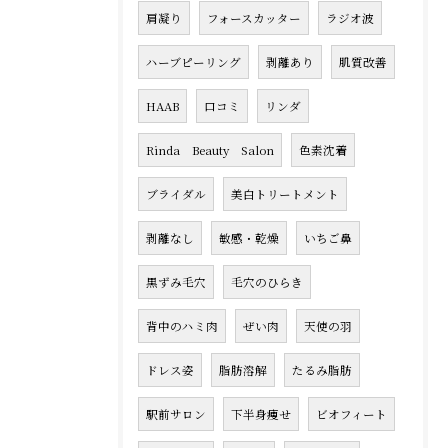
肩凝り
フォースカッター
ラジオ波
ハーブピーリング
剥離あり
肌質改善
HAAB
口コミ
リンダ
Rinda Beauty Salon
色素沈着
ブライダル
美白トリートメント
剥離なし
敏感・乾燥
いちご鼻
黒ずみ毛穴
毛穴のひらき
背中のハミ肉
ぜい肉
天使の羽
ドレス姿
脂肪溶解
たるみ脂肪
駅前サロン
下半身痩せ
ビオフィート