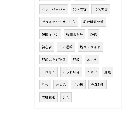
ホットペッパー
50代美容
40代美容
デコルテマッサージ付
尼崎肌質改善
韓国イロン
韓国肌管理
50代
初心者
シミ尼崎
脱ステロイド
尼崎ニキビ改善
尼崎
エステ
二重あご
ほうれい線
ニキビ
肝斑
毛穴
たるみ
二の腕
全身脱毛
美肌脱毛
シミ