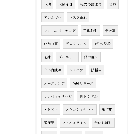
下地
尼崎痩身
毛穴の詰まり
炎症
アレルギー
マスク荒れ
フォーエバーヤング
子供脱毛
巻き肩
いかり肩
デスクワーク
#毛穴洗浄
花嫁
ダイエット
背中痩せ
上半身痩せ
シミケア
浮腫み
ノーファンデ
筋膜リリース
リンパマッサージ
肌トラブル
アトピー
スキンケアセット
旅行用
高保湿
フェイスライン
食いしばり