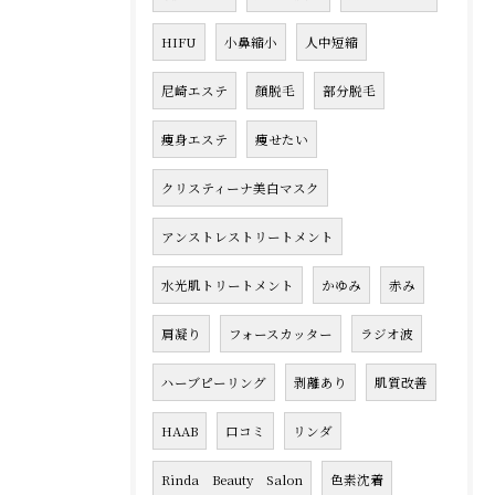
HIFU
小鼻縮小
人中短縮
尼崎エステ
顔脱毛
部分脱毛
痩身エステ
痩せたい
クリスティーナ美白マスク
アンストレストリートメント
水光肌トリートメント
かゆみ
赤み
肩凝り
フォースカッター
ラジオ波
ハーブピーリング
剥離あり
肌質改善
HAAB
口コミ
リンダ
Rinda Beauty Salon
色素沈着