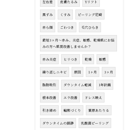
左右差
皮膚たるみ
Yリフト
黒ずみ
くすみ
ピーリング尼崎
赤ら顔
ごわつき
毛穴ひらき
最短3ヶ月〜赤み、炎症、敏感、乾燥肌にお悩
みの方へ肌質改善しませんか？
赤み炎症
ヒリつき
乾燥
敏感
繰り返しニキビ
原因
1ヶ月
3ヶ月
脂肪吸引
ダウンタイム軽減
1年計画
根本改善
エラ改善
ドレス映え
引き締め
輪郭づくり
葉原あたりる
ダウンタイムの鎮静
乳酸菌ピーリング