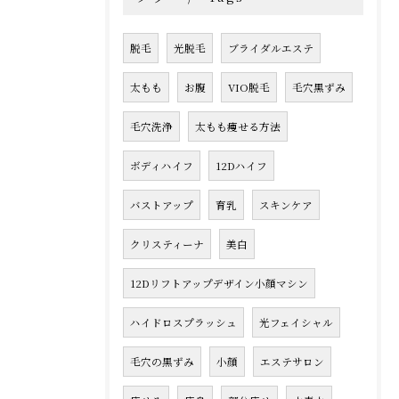
脱毛
光脱毛
ブライダルエステ
太もも
お腹
VIO脱毛
毛穴黒ずみ
毛穴洗浄
太もも痩せる方法
ボディハイフ
12Dハイフ
バストアップ
育乳
スキンケア
クリスティーナ
美白
12Dリフトアップデザイン小顔マシン
ハイドロスプラッシュ
光フェイシャル
毛穴の黒ずみ
小顔
エステサロン