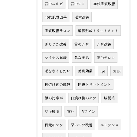
背中ニキビ
背中シミ
30代肌質改善
40代肌質改善
毛穴改善
肌質改善サロン
輪郭形成トリートメント
ざらつき改善
首のシワ
シワ改善
マイナス10歳
急な赤み
脱毛サロン
毛をなくしたい
美肌効果
ipl
SHR
日焼け後の鎮静
回復トリートメント
顔の比率が
日焼け後のケア
脇脱毛
ワキ脱毛
安い
Vライン
目元のシワ
深いシワ改善
ニュアンス