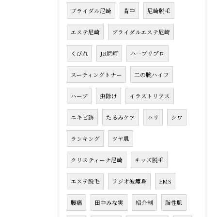
ブライダル尼崎
背中
尼崎脱毛
エステ尼崎
ブライダルエステ尼崎
くびれ
JR尼崎
ハーブリプロ
スーティングトナー
二の腕ハイフ
ハーブ
虫除け
イラストリアス
ニキビ跡
たるみケア
ハリ
シワ
ランキング
ツヤ肌
クリスティーナ尼崎
キッズ脱毛
エステ脱毛
ラジオ波痩身
EMS
腰痛
田中みな実
紹介制
脂性肌