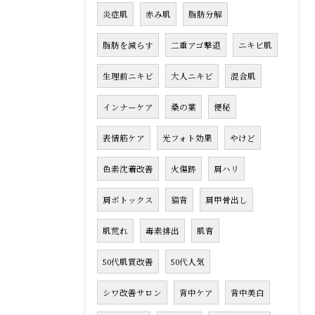
炎症肌
赤み肌
脂肪分解
脂肪を減らす
二重アゴ撃退
ニキビ肌
生理前ニキビ
大人ニキビ
混合肌
インナーケア
桑の葉
便秘
表情筋ケア
光フォト効果
やけど
色素沈着改善
火傷跡
肩ハリ
肩ボトックス
猫背
肩甲骨出し
肌荒れ
毒素排出
肌育
50代肌質改善
50代人気
シワ改善サロン
背中ケア
背中美白