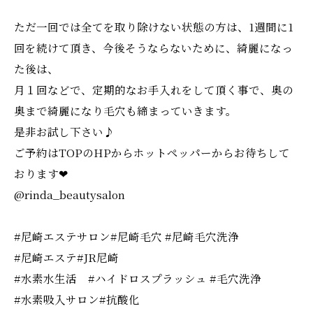
ただ一回では全てを取り除けない状態の方は、1週間に1
回を続けて頂き、今後そうならないために、綺麗になっ
た後は、
月１回などで、定期的なお手入れをして頂く事で、奥の
奥まで綺麗になり毛穴も締まっていきます。
是非お試し下さい♪
ご予約はTOPのHPからホットペッパーからお待ちして
おります❤︎
@rinda_beautysalon
#尼崎エステサロン#尼崎毛穴 #尼崎毛穴洗浄
#尼崎エステ#JR尼崎
#水素水生活 #ハイドロスプラッシュ #毛穴洗浄
#水素吸入サロン#抗酸化