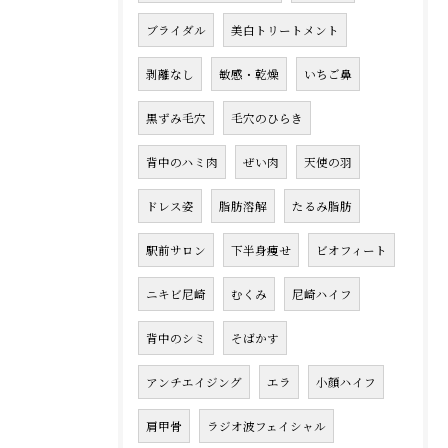
ブライダル
美白トリートメント
剥離なし
敏感・乾燥
いちご鼻
黒ずみ毛穴
毛穴のひらき
背中のハミ肉
ぜい肉
天使の羽
ドレス姿
脂肪溶解
たるみ脂肪
駅前サロン
下半身痩せ
ビオフィート
ニキビ尼崎
むくみ
尼崎ハイフ
背中のシミ
そばかす
アンチエイジング
エラ
小顔ハイフ
肩甲骨
ラジオ波フェイシャル