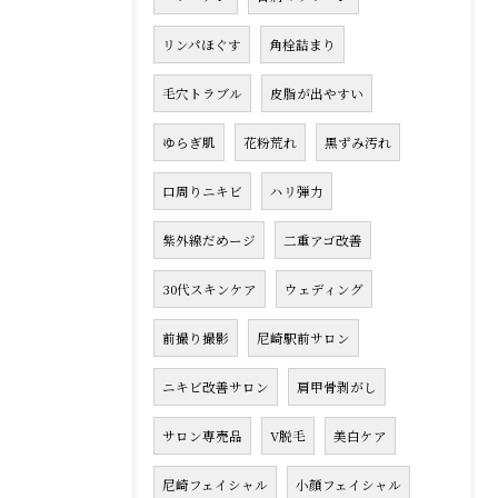
リンパほぐす
角栓詰まり
毛穴トラブル
皮脂が出やすい
ゆらぎ肌
花粉荒れ
黒ずみ汚れ
口周りニキビ
ハリ弾力
紫外線だめージ
二重アゴ改善
30代スキンケア
ウェディング
前撮り撮影
尼崎駅前サロン
ニキビ改善サロン
肩甲骨剥がし
サロン専売品
V脱毛
美白ケア
尼崎フェイシャル
小顔フェイシャル