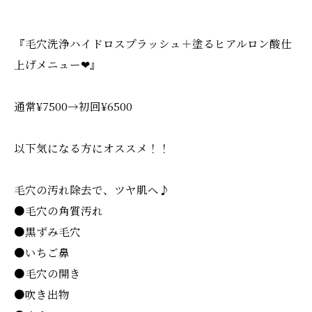
『毛穴洗浄ハイドロスプラッシュ＋塗るヒアルロン酸仕
上げメニュー❤︎』
通常¥7500→初回¥6500
以下気になる方にオススメ！！
毛穴の汚れ除去で、ツヤ肌へ♪
●毛穴の角質汚れ
●黒ずみ毛穴
●いちご鼻
●毛穴の開き
●吹き出物