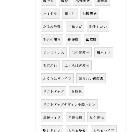
痩せる
痩身
部分痩せ
水素水
ハイドラ
肩こり
お腹痩せ
たるみ改善
二重アゴ
脱毛したい
毛穴の開き
乾燥肌
敏感肌
アンストレス
二の腕痩せ
肩ハイフ
毛穴汚れ
ふくらはぎ痩せ
ふくらはぎハイフ
ほうれい線改善
リフトアップ
兵庫県
リフトアップデザイン小顔マシン
お腹ハイフ
光脱毛機
ヒゲ脱毛
駅近サロン
太もも痩せ
太ももハイフ